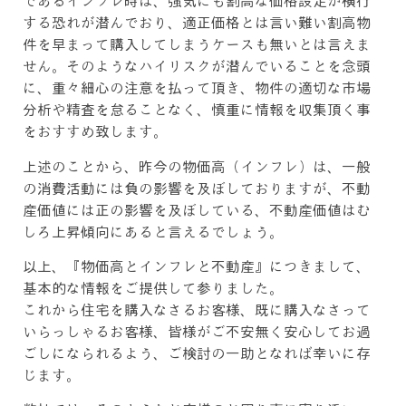
であるインフレ時は、強気にも割高な価格設定が横行
する恐れが潜んでおり、適正価格とは言い難い割高物
件を早まって購入してしまうケースも無いとは言えま
せん。そのようなハイリスクが潜んでいることを念頭
に、重々細心の注意を払って頂き、物件の適切な市場
分析や精査を怠ることなく、慎重に情報を収集頂く事
をおすすめ致します。
上述のことから、昨今の物価高（インフレ）は、一般
の消費活動には負の影響を及ぼしておりますが、不動
産価値には正の影響を及ぼしている、不動産価値はむ
しろ上昇傾向にあると言えるでしょう。
以上、『物価高とインフレと不動産』につきまして、
基本的な情報をご提供して参りました。
これから住宅を購入なさるお客様、既に購入なさって
いらっしゃるお客様、皆様がご不安無く安心してお過
ごしになられるよう、ご検討の一助となれば幸いに存
じます。